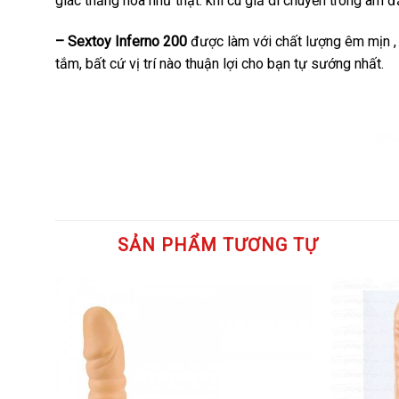
giác thăng hoa như thật. khi cu giả di chuyển trong â
– Sextoy Inferno 200
được làm với chất lượng êm mịn , c
tắm, bất cứ vị trí nào thuận lợi cho bạn tự sướng nhất.
SẢN PHẨM TƯƠNG TỰ