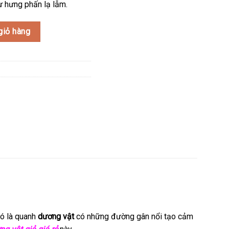
ự hưng phấn lạ lẫm.
 200 số lượng
giỏ hàng
đó là quanh
dương vật
có những đường gân nổi tạo cảm