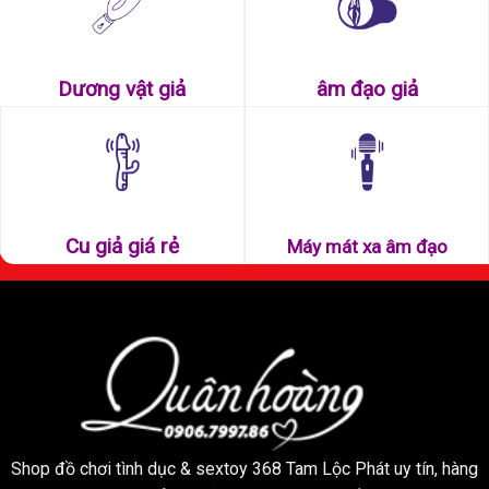
– Chất liệu: Silicon 100 % êm min an toàn cho da người
– Màu sắc: Giống như màu da tạo cảm giác thật.
Dương vật giả
âm đạo giả
– Sextoy này được bọc trong túi nilon có 2 vỏ hộp và 
Cu giả giá rẻ
Máy mát xa âm đạo
Shop đồ chơi tình dục & sextoy 368 Tam Lộc Phát uy tín, hàng