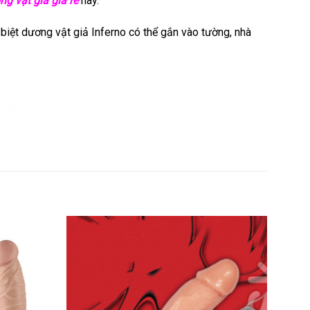
ng vật giả giá rẻ
này.
biệt dương vật giả Inferno có thể gắn vào tường, nhà