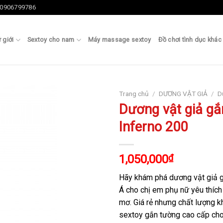
0906799786
 giới
Sextoy cho nam
Máy massage sextoy
Đồ chơi tình dục khác
Trang chủ
/
DƯƠNG VẬT GIẢ
/
D
Dương vật giả gắ
Inferno 200
1,050,000
₫
Hãy khám phá dương vật giả 
Á cho chị em phụ nữ yêu thíc
mơ. Giá rẻ nhưng chất lượng 
sextoy gắn tường cao cấp cho 