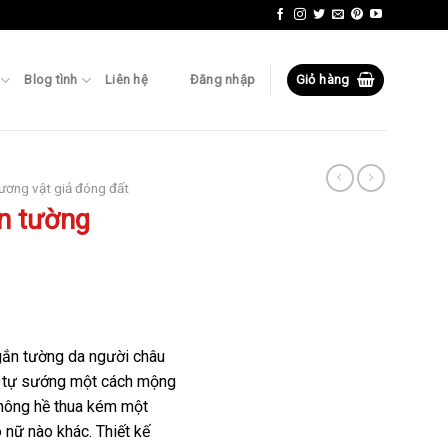
Blog tình
Liên hệ
Đăng nhập
Giỏ hàng
ương vật giả đóng đất
n tường
gắn tường da người châu
h tự sướng một cách mộng
không hề thua kém một
nữ nào khác. Thiết kế