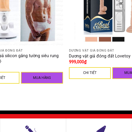
GIẢ ĐÓNG ĐẤT
DƯƠNG VẬT GIẢ ĐÓNG ĐẤT
iả silicon gắng tường siêu rung
Dương vật giả đóng đất Lovetoy
ộ
999,000
₫
CHI TIẾT
MUA
TIẾT
MUA HÀNG
ổi.
n AAA.