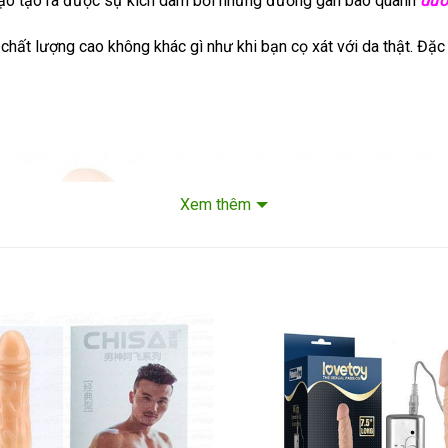
m đạo tạo ra được sự kích dâm bởi những đường gân bao quanh
dươ
hất lượng cao không khác gì như khi bạn cọ xát với da thật. Đặc 
Xem thêm