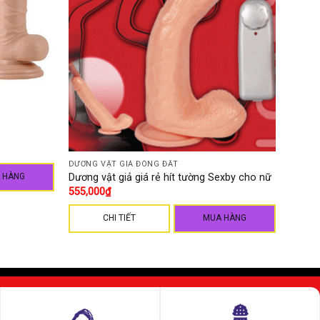
DƯƠNG VẬT GIẢ ĐÓNG ĐẤT
Dương vật giả giá rẻ hít tường Sexby cho nữ
 HÀNG
555,000
₫
CHI TIẾT
MUA HÀNG