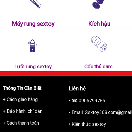
 sử dụng.
Máy rung sextoy
Kích hậu
2 tem để bảo đảm hàng chính hàng cho đến tay người sử dụng
Lưỡi rung sextoy
Cốc thủ dâm
Thông Tin Cần Biết
Liên hệ
+ Cách giao hàng
• ☎ 0906799786
+ Bảo hành, chỉ dẫn
• Email: Sextoy368.com@gmai
+ Cách thanh toán
• Kiến thức sextoy