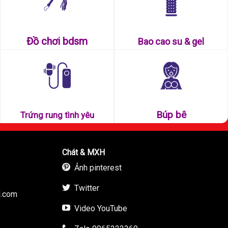
Đồ chơi bdsm
Bao cao su & gel
Búp bê
Trứng rung tình yêu
Chát & MXH
Ảnh pinterest
Twitter
l.com
Video YouTube